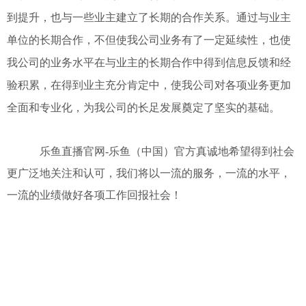
到提升，也与一些业主建立了长期的合作关系。通过与业主
单位的长期合作，不但使我公司业务有了一定延续性，也使
我公司的业务水平在与业主的长期合作中得到信息反馈和经
验积累，在得到业主充分肯定中，使我公司对各项业务更加
全面和专业化，为我公司的长足发展奠定了坚实的基础。
乐鱼直播官网-乐鱼（中国）官方真诚地希望得到社会
更广泛地关注和认可，我们将以一流的服务，一流的水平，
一流的业绩做好各项工作回报社会！