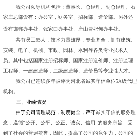
我公司领导机构包括：董事长、总经理、副总经理。石
家庄总部设有：办公室，财务室、招标部、造价部。另外还
设有邯郸办事处、张家口
办事处
、唐山曹妃甸办事处。
共有员工
65人，技术力量雄厚，专业齐全，拥有建筑、
安装、电子、机械、市政、园林、水利等各类专业技术人
员。其中包括国家注册招标师、国家注册造价师、注册监理
工程师、一建建造师，二级建造师、造价员等专业性人才。
我公司已连续多年被评为河北省诚实守信单位
5A级代理
机构。
三、业绩情况
由于公司管理规范，制度健全，严守
诚实守信的服务理
念，遵循
“公开、公平、公正、诚实、信用”的服务宗旨，受
到了社会的普遍赞誉，因此，提高了公司的竞争力，公司的